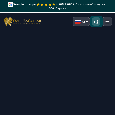
★★★★★
Google обзоры
4.6/5
·
1.682+
Счастливый пациент
·
30+
Страна
☰
RU ▾