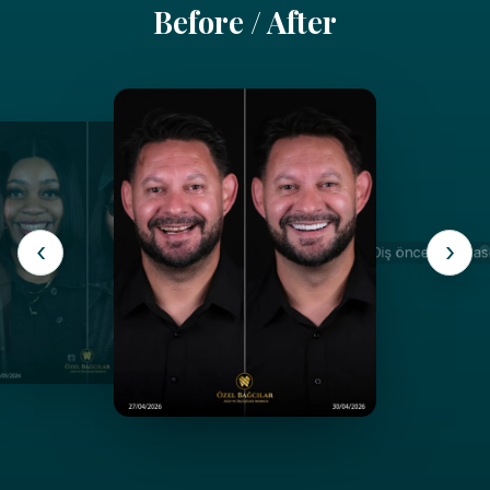
Before / After
‹
›